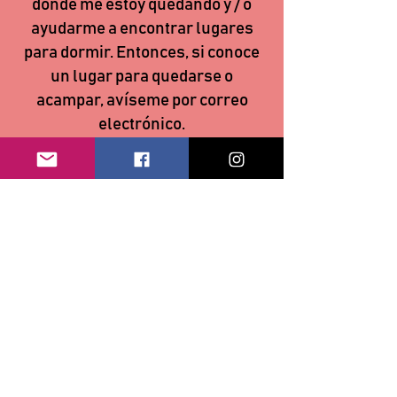
dónde me estoy quedando y / o
ayudarme a encontrar lugares
para dormir. Entonces, si conoce
un lugar para quedarse o
acampar, avíseme por correo
electrónico.
¡Gracias por adelantado!
Si el escenario es verde, ¡he
encontrado un lugar!