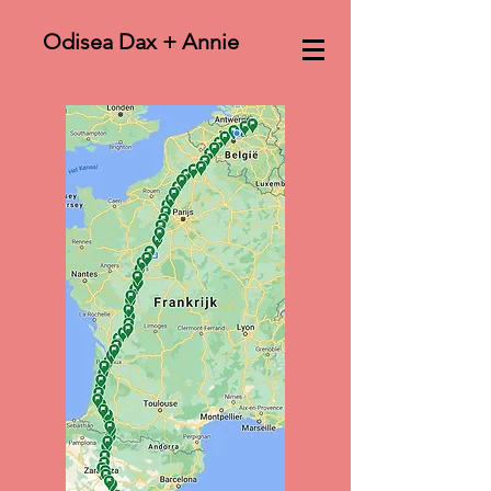
Odisea Dax + Annie