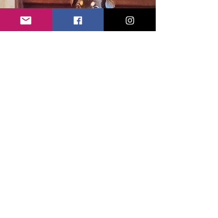
Wie wordt het?
Roa en Bozz hebben 4 pups, 4 reutjes en 4
teefjes.
De teefjes hebben rood, roos, turquoise en